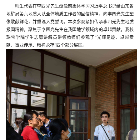
师生代表在李四光先生塑像前集体学习习近平总书记给山东省
地矿局第六地质大队全体地质工作者的回信精神，向李四光先生塑
像敬献鲜花，并重温入党誓词。本次参观紧扣传承李四光先生地质
报国精神，聚焦于李四光先生在我国地学领域内的卓越贡献，我校
珠宝学院学生志愿讲解员带领教师们参观了“光辉足迹、卓越贡
献、事业传承、精神永存”四个部分展区。